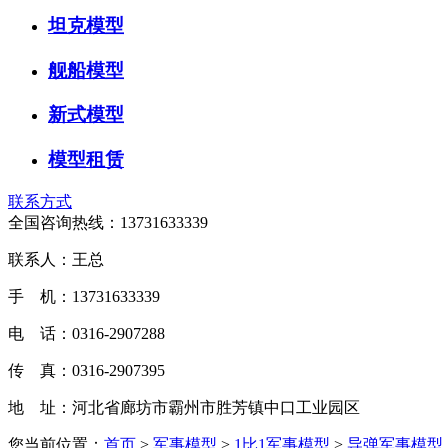
坦克模型
舰船模型
新式模型
模型租赁
联系方式
全国咨询热线：
13731633339
联系人：王总
手 机：13731633339
电 话：0316-2907288
传 真：0316-2907395
地 址：河北省廊坊市霸州市胜芳镇中口工业园区
您当前位置：
首页
>
军事模型
>
1比1军事模型
>
导弹军事模型