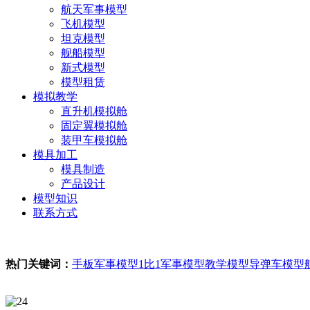
航天军事模型
飞机模型
坦克模型
舰船模型
新式模型
模型租赁
模拟教学
直升机模拟舱
固定翼模拟舱
装甲车模拟舱
模具加工
模具制造
产品设计
模型知识
联系方式
2026年8月8日 星期六 7:50上午好
热门关键词：
手板军事模型
1比1军事模型
教学模型
导弹车模型