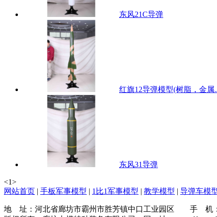
东风21C导弹
红旗12导弹模型(树脂，金属
东风31导弹
<
1
>
网站首页
|
手板军事模型
|
1比1军事模型
|
教学模型
|
导弹车模
地 址：河北省廊坊市霸州市胜芳镇中口工业园区 手 机：137316