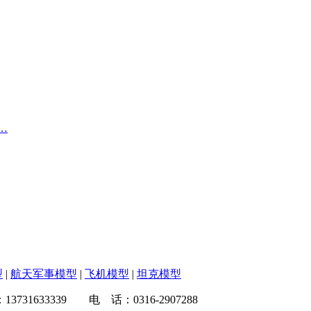
…
型
|
航天军事模型
|
飞机模型
|
坦克模型
33339 电 话：0316-2907288