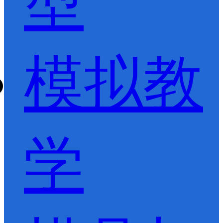
型
模拟教
学