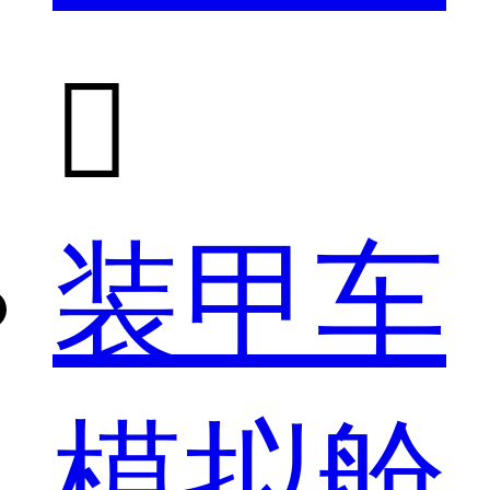

装甲车
模拟舱