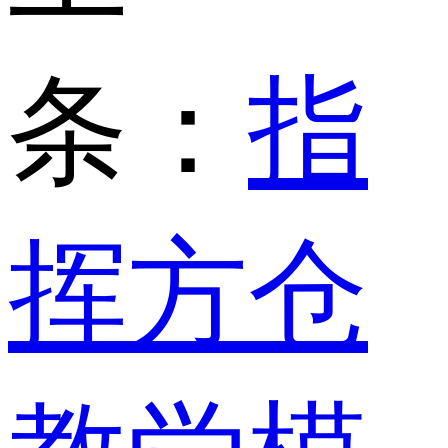
条：
指
挥方仓